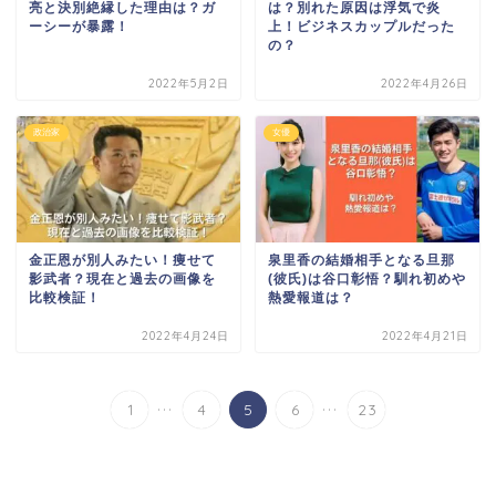
亮と決別絶縁した理由は？ガ
は？別れた原因は浮気で炎
ーシーが暴露！
上！ビジネスカップルだった
の？
2022年5月2日
2022年4月26日
政治家
女優
金正恩が別人みたい！痩せて
泉里香の結婚相手となる旦那
影武者？現在と過去の画像を
(彼氏)は谷口彰悟？馴れ初めや
比較検証！
熱愛報道は？
2022年4月24日
2022年4月21日
...
...
1
4
5
6
23