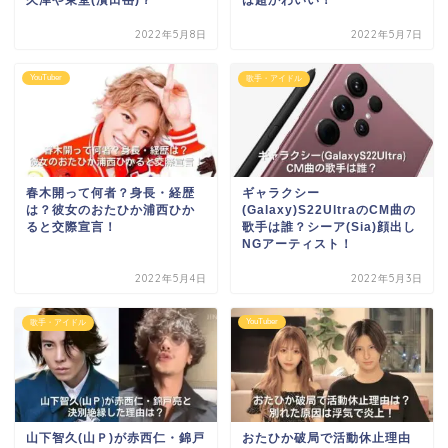
2022年5月8日
2022年5月7日
YouTuber
歌手・アイドル
春木開って何者？身長・経歴
ギャラクシー
は？彼女のおたひか浦西ひか
(Galaxy)S22UltraのCM曲の
ると交際宣言！
歌手は誰？シーア(Sia)顔出し
NGアーティスト！
2022年5月4日
2022年5月3日
YouTuber
歌手・アイドル
山下智久(山Ｐ)が赤西仁・錦戸
おたひか破局で活動休止理由