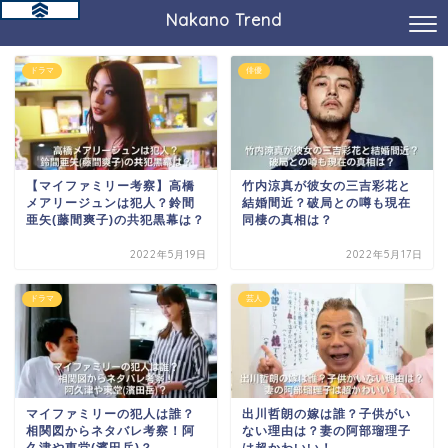
Nakano Trend
ドラマ
俳優
【マイファミリー考察】高橋
竹内涼真が彼女の三吉彩花と
メアリージュンは犯人？鈴間
結婚間近？破局との噂も現在
亜矢(藤間爽子)の共犯黒幕は？
同棲の真相は？
2022年5月19日
2022年5月17日
ドラマ
芸人
マイファミリーの犯人は誰？
出川哲朗の嫁は誰？子供がい
相関図からネタバレ考察！阿
ない理由は？妻の阿部瑠理子
久津や東堂(濱田岳)？
は超かわいい！