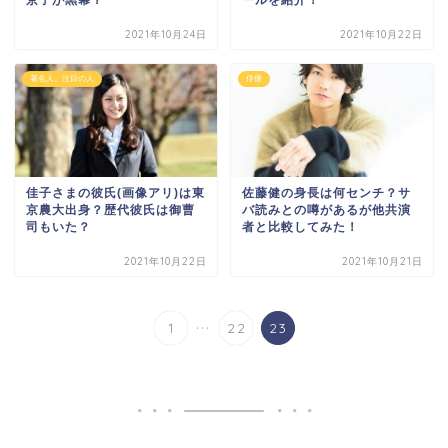
2021年10月24日
2021年10月22日
著名人、注目の人
俳優
佳子さまの彼氏(画像アリ)は東
佐藤健の身長は何センチ？サ
京農大出身？歴代彼氏は御曹
バ読みとの噂があるが他共演
司もいた？
者と比較してみた！
2021年10月22日
2021年10月21日
...
1
22
23