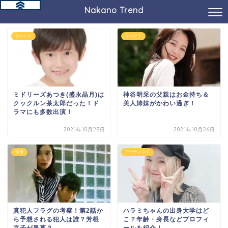
Nakano Trend
タレント
タレント
ミドリーズあつき(盛永晶月)は
神谷明采の父親はお金持ち＆
クックルン茶太郎だった！ド
美人姉妹がかわい過ぎ！
ラマにも多数出演！
2021年10月28日
2021年10月26日
俳優
アーティスト
真犯人フラグの考察！第2話か
ハラミちゃんの出身大学はど
ら予想される犯人は誰？芳根
こ？年齢・身長などプロフィ
京子が黒幕？
ールを紹介！