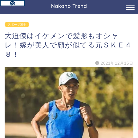
Nakano Trend
スポーツ選手
大迫傑はイケメンで髪形もオシャ
レ！嫁が美人で顔が似てる元ＳＫＥ４
８！
2021年12月15日