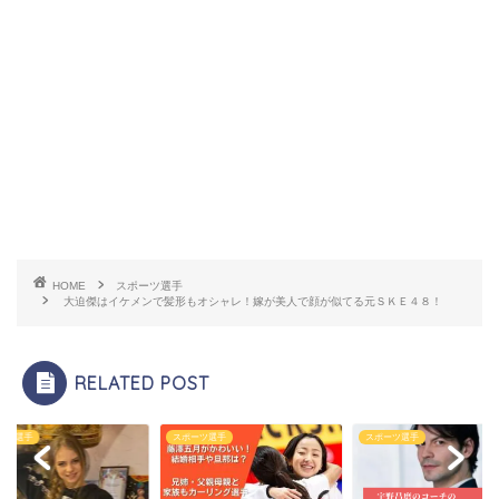
HOME
スポーツ選手
大迫傑はイケメンで髪形もオシャレ！嫁が美人で顔が似てる元ＳＫＥ４８！
RELATED POST
ーツ選手
スポーツ選手
スポーツ選手