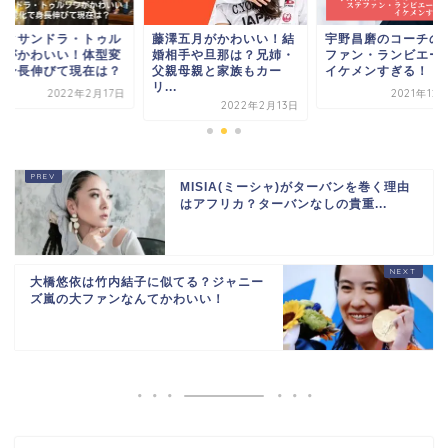
レクサンドラ・トゥル
藤澤五月がかわいい！結
宇野昌磨のコーチの
ワがかわいい！体型変
婚相手や旦那は？兄姉・
ファン・ランビエー
で身長伸びて現在は？
父親母親と家族もカー
イケメンすぎる！！
リ...
2022年2月17日
2021年12
2022年2月13日
MISIA(ミーシャ)がターバンを巻く理由
はアフリカ？ターバンなしの貴重...
大橋悠依は竹内結子に似てる？ジャニー
ズ嵐の大ファンなんてかわいい！