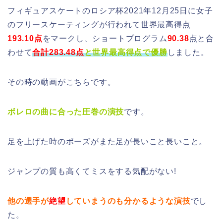
フィギュアスケートのロシア杯2021年12月25日に女子
のフリースケーティングが行われて世界最高得点
193.10点
をマークし、ショートプログラム
90.38
点と合
わせて
合計283.48点
と世界最高得点で優勝
しました。
その時の動画がこちらです。
ボレロの曲に合った圧巻の演技
です。
足を上げた時のポーズがまた足が長いこと長いこと。
ジャンプの質も高くてミスをする気配がない!
他の選手が
絶望
していまうのも分かるような演技
でし
た。