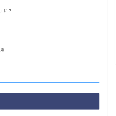
」に？
ル
婚
結婚
ル