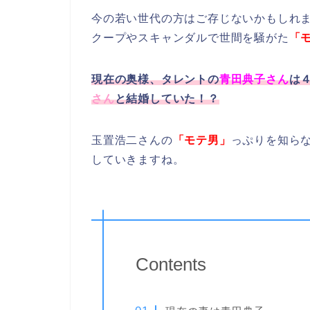
今の若い世代の方はご存じないかもしれ
クープやスキャンダルで世間を騒がた
「
現在の奥様、タレントの
青田典子さん
は
さん
と結婚していた！？
玉置浩二さんの
「モテ男」
っぷりを知ら
していきますね。
Contents