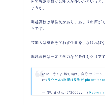
何で堀越高校が芸能人が多いかというと
ょうか。
堀越高校は単位制があり、あまり出席が
らです。
芸能人は昼夜を問わず仕事をしなければ
堀越高校は一定の学力など条件をクリア
いや、待てよ 落ち着け、自分 ラウール
か
#ラウール
#制服は反則だ
pic.twitte
— 使いません (@2003yy__)
February