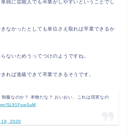
、単純に芸能人でも卒業がしやすいということでし
できなかったとしても単位さえ取れば卒業できるか
ならないためうってつけのようですね。
できれば進級できて卒業できるそうです。
、制服なのか？ 本物だな？ おいおい、これは現実なの
r.com/SL91FowSuM
 19, 2020