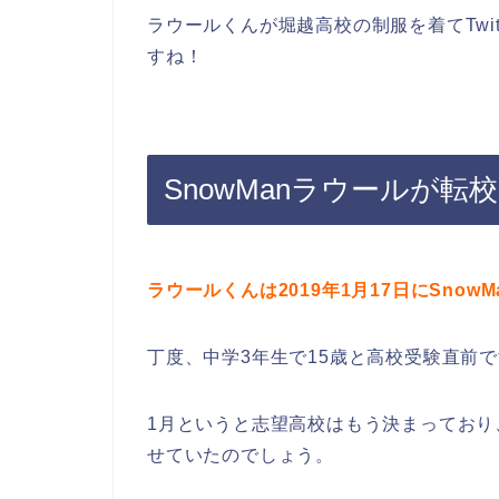
ラウールくんが堀越高校の制服を着てTwi
すね！
SnowManラウールが転
ラウールくんは2019年1月17日にSnow
丁度、中学3年生で15歳と高校受験直前
1月というと志望高校はもう決まってお
せていたのでしょう。