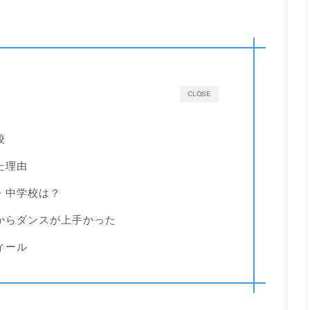
CLOSE
校
た理由
校・中学校は？
生からダンスが上手かった
ィール