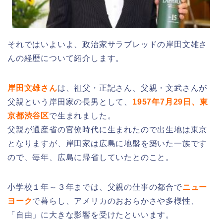
それではいよいよ、政治家サラブレッドの岸田文雄さ
んの経歴について紹介します。
岸田文雄さん
は、祖父・正記さん、父親・文武さんが
父親という岸田家の長男として、
1957年7月29日、東
京都渋谷区
で生まれました。
父親が通産省の官僚時代に生まれたので出生地は東京
となりますが、岸田家は広島に地盤を築いた一族です
ので、毎年、広島に帰省していたとのこと。
小学校１年～３年までは、父親の仕事の都合で
ニュー
ヨーク
で暮らし、アメリカのおおらかさや多様性、
「自由」に大きな影響を受けたといいます。