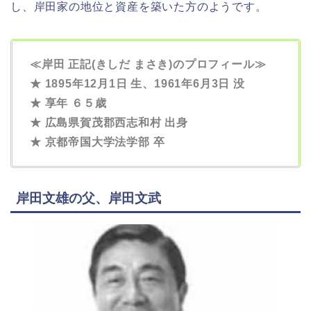
し、岸田家の地位と資産を築いた方のようです。
≪岸田 正記(きしだ まさき)のプロフィール≫
★ 1895年12月1日 生、1961年6月3日 没
★ 享年 ６５歳
★ 広島県賀茂郡西志和村 出身
★ 京都帝国大学法学部 卒
岸田文雄の父、岸田文武