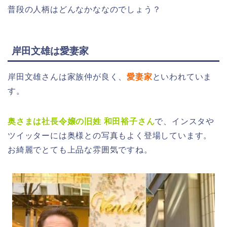
普段の人柄はどんなかななのでしょう？
岸田文雄は愛妻家
岸田文雄さんは家族仲が良く、
愛妻家
といわれていま
す。
奥さまは社長令嬢の旧姓 和田裕子さん
で、インスタや
ツイッターには奥様との写真もよく登場しています。
お綺麗でとても上品な雰囲気ですね。