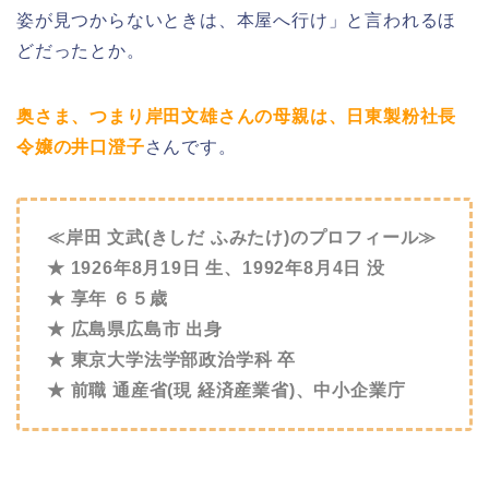
姿が見つからないときは、本屋へ行け」と言われるほ
どだったとか。
奥さま、つまり岸田文雄さんの母親は、日東製粉社長
令嬢の井口澄子
さんです。
≪岸田 文武(きしだ ふみたけ)のプロフィール≫
★ 1926年
8月19日 生、1992年8月4
日 没
★ 享年 ６５歳
★ 広島県広島市 出身
★ 東京大学法学部政治学科 卒
★ 前職 通産省(現 経済産業省)、中小企業庁