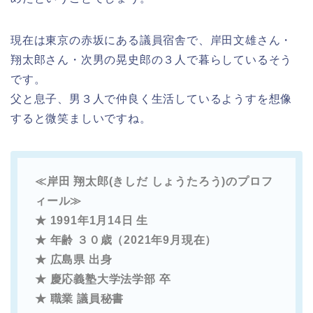
現在は東京の赤坂にある議員宿舎で、岸田文雄さん・
翔太郎さん・次男の晃史郎の３人で暮らしているそう
です。
父と息子、男３人で仲良く生活しているようすを想像
すると微笑ましいですね。
≪岸田 翔太郎(きしだ しょうたろう)のプロフ
ィール≫
★ 1991年1
月14日 生
★ 年齢 ３０歳（2021年9月現在）
★ 広島県 出身
★ 慶応義塾大学法学部 卒
★ 職業 議員秘書