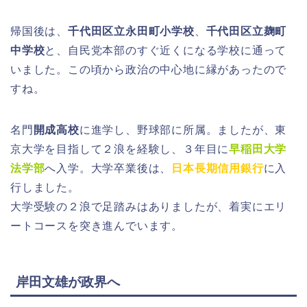
帰国後は、
千代田区立永田町小学校
、
千代田区立麹町
中学校
と、自民党本部のすぐ近くになる学校に通って
いました。この頃から政治の中心地に縁があったので
すね。
名門
開成高校
に進学し、野球部に所属。ましたが、東
京大学を目指して２浪を経験し、３年目に
早稲田大学
法学部
へ入学。大学卒業後は、
日本長期信用銀行
に入
行しました。
大学受験の２浪で足踏みはありましたが、着実にエリ
ートコースを突き進んでいます。
岸田文雄が政界へ