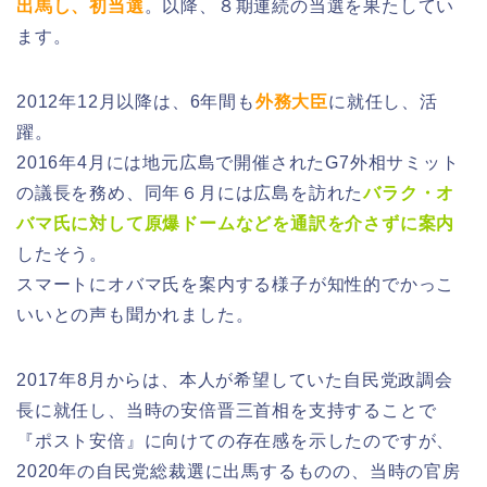
出馬し、初当選
。以降、８期連続の当選を果たしてい
ます。
2012年12月以降は、6年間も
外務大臣
に就任し、活
躍。
2016年4月には地元広島で開催されたG7外相サミット
の議長を務め、同年６月には広島を訪れた
バラク・オ
バマ氏に対して原爆ドームなどを通訳を介さずに案内
したそう。
スマートにオバマ氏を案内する様子が知性的でかっこ
いいとの声も聞かれました。
2017年8月からは、本人が希望していた自民党政調会
長に就任し、当時の安倍晋三首相を支持することで
『ポスト安倍』に向けての存在感を示したのですが、
2020年の自民党総裁選に出馬するものの、当時の官房