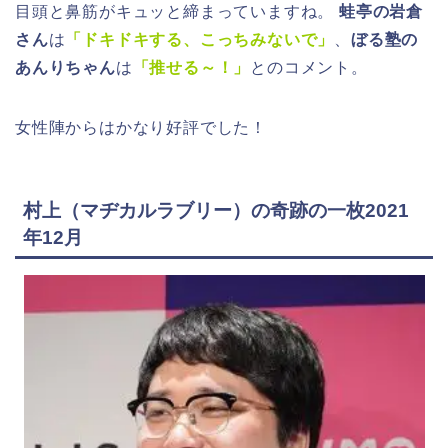
目頭と鼻筋がキュッと締まっていますね。
蛙亭の岩倉
さん
は
「ドキドキする、こっちみないで」
、
ぼる塾の
あんりちゃん
は
「推せる～！」
とのコメント。
女性陣からはかなり好評でした！
村上（マヂカルラブリー）の奇跡の一枚2021
年12月