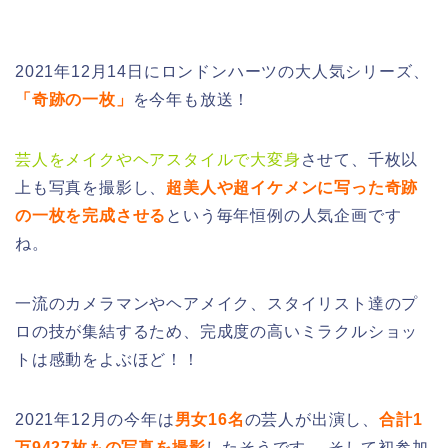
2021年12月14日にロンドンハーツの大人気シリーズ、
「奇跡の一枚」
を今年も放送！
芸人をメイクやヘアスタイルで大変身
させて、千枚以
上も写真を撮影し、
超美人や超イケメンに写った奇跡
の一枚を完成させる
という毎年恒例の人気企画です
ね。
一流のカメラマンやヘアメイク、スタイリスト達のプ
ロの技が集結するため、完成度の高いミラクルショッ
トは感動をよぶほど！！
2021年12月の今年は
男女16名
の芸人が出演し、
合計1
万9427枚もの写真を撮影
したそうです。
そして初参加