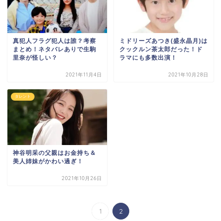
真犯人フラグ犯人は誰？考察
ミドリーズあつき(盛永晶月)は
まとめ！ネタバレありで生駒
クックルン茶太郎だった！ド
里奈が怪しい？
ラマにも多数出演！
2021年11月4日
2021年10月28日
タレント
神谷明采の父親はお金持ち＆
美人姉妹がかわい過ぎ！
2021年10月26日
1
2