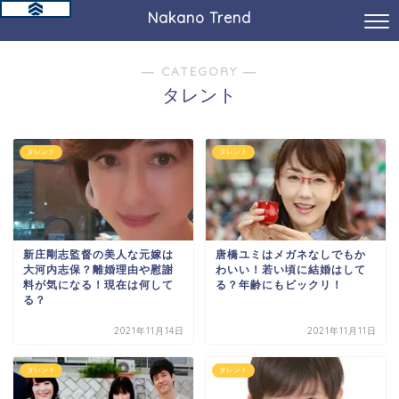
Nakano Trend
― CATEGORY ―
タレント
タレント
タレント
新庄剛志監督の美人な元嫁は
唐橋ユミはメガネなしでもか
大河内志保？離婚理由や慰謝
わいい！若い頃に結婚はして
料が気になる！現在は何して
る？年齢にもビックリ！
る？
2021年11月14日
2021年11月11日
タレント
タレント