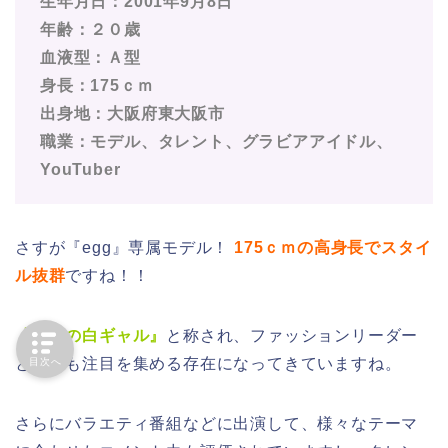
生年月日：2001年9月8日
年齢：２０歳
血液型：Ａ型
身長：175ｃｍ
出身地：大阪府東大阪市
職業：モデル、タレント、グラビアアイドル、
YouTuber
さすが『egg』専属モデル！
175ｃｍの高身長でスタイ
ル抜群
ですね！！
『令和の白ギャル』
と称され、ファッションリーダー
としても注目を集める存在になってきていますね。
目次へ
さらにバラエティ番組などに出演して、様々なテーマ