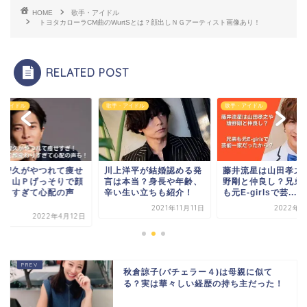
HOME
歌手・アイドル
トヨタカローラCM曲のWurtSとは？顔出しＮＧアーティスト画像あり！
RELATED POST
・アイドル
歌手・アイドル
歌手・アイドル
上洋平が結婚認める発
藤井流星は山田孝之や綾
山下智久がやつれて
は本当？身長や年齢、
野剛と仲良し？兄弟の妹
すぎ！山Ｐげっそり
い生い立ちも紹介！
も元E-girlsで芸...
変わりすぎて心配の
も...
2021年11月11日
2022年3月4日
2022年4月
秋倉諒子(バチェラー４)は母親に似て
る？実は華々しい経歴の持ち主だった！