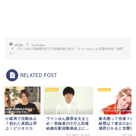
HOME
YouTuber
ヴァンゆん登録者250万人到達結婚で炎上！キャンセルした式場を特定！謝罪
も！
RELATED POST
uber
YouTuber
YouTuber
たひか破局で活動休止
ヴァンゆん謝罪全文まと
春木開って何者？身
由は？別れた原因は浮
め！登録者250万人到達
経歴は？彼女のおた
で炎上！ビジネスカ
結婚生配信動画炎上に...
浦西ひかると交際宣
.
2021年12月26日
2022年5