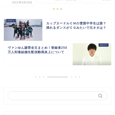
2022年4月26日
カップヌードルＣＭの雪国中学生は誰？
揺れるダンスがＣＧみたいで元ネタは？
ヴァンゆん謝罪全文まとめ！登録者250
万人到達結婚生配信動画炎上について