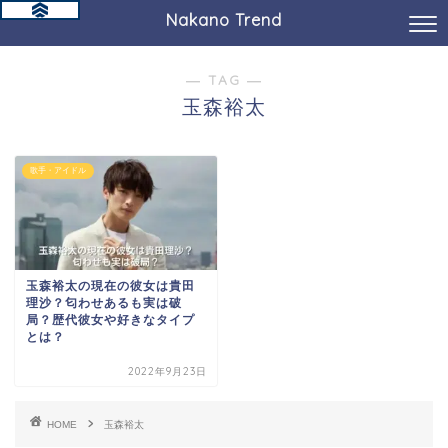
Nakano Trend
― TAG ―
玉森裕太
歌手・アイドル
玉森裕太の現在の彼女は貴田
理沙？匂わせあるも実は破
局？歴代彼女や好きなタイプ
とは？
2022年9月23日
HOME
玉森裕太