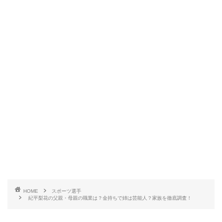
HOME
スポーツ選手
紀平梨花の父親・母親の職業は？金持ちで姉は芸能人？家族を徹底調査！