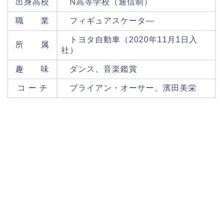
出身高校
N高等学校（通信制）
職 業
フィギュアスケータ―
トヨタ自動車（2020年11月1日入
所 属
社）
趣 味
ダンス、音楽鑑賞
コ ー チ
ブライアン・オーサー、濱田美栄