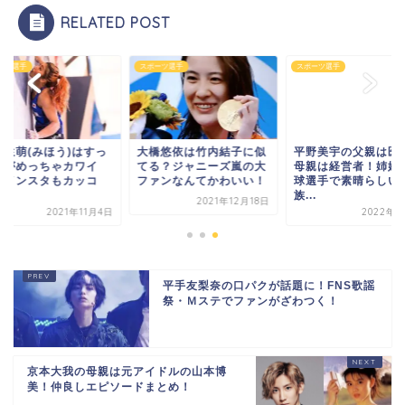
RELATED POST
ーツ選手
スポーツ選手
スポーツ選手
中生萌(みほう)はすっ
大橋悠依は竹内結子に似
平野美宇の父親は医
んがめっちゃカワイ
てる？ジャニーズ嵐の大
母親は経営者！姉妹
！インスタもカッコ
ファンなんてかわいい！
球選手で素晴らしい
.
族...
2021年12月18日
2021年11月4日
2022年1
平手友梨奈の口パクが話題に！FNS歌謡
祭・Ｍステでファンがざわつく！
京本大我の母親は元アイドルの山本博
美！仲良しエピソードまとめ！