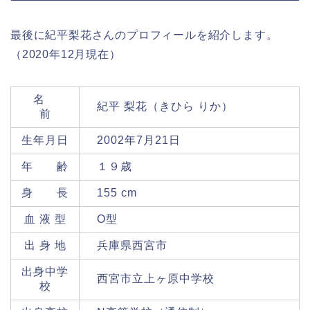
最後に
紀平梨花さん
のプロフィールを紹介します。
（2020年12月現在）
名
紀平 梨花（きひら りか）
前
生年月日
2002年7月21日
年 齢
１９歳
身 長
155 cm
血 液 型
O型
出 身 地
兵庫県西宮市
出身中学
西宮市立上ヶ原中学校
校