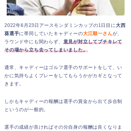
2022年6月23日アースモンダミンカップの1日目に
大西
葵選手
に帯同していたキャディーの
大江順一さん
が、
ラウンド中にも関わらず、
意見が対立してブチキレて
その場から立ち去ってしまいました。
通常、キャディーはゴルフ選手のサポートをして、い
かに気持ちよくプレーをしてもらうかがカギとなって
きます。
しかもキャディーの報酬は選手の賞金から出て歩合制
というのが一般的。
選手の成績が良ければその分自身の報酬は良くなりま