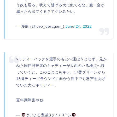
う奴も居る。吠えて逃げる犬に似てるな。腹・金が
減ったら出てくる？半グレみたい。
— 愛龍 (@love_doragon_)
June 24, 2022
>ャディーバッグを選手のもとへ運ぼうとせず、見か
ねた同伴競技者のキャディーが大西のいる地点へ持
っていくと、このことにもキレ、17番グリーンから
18番ティーグラウンドに向かう途中でも怒声をあげ
ていた大江キャディー。
更年期障害やね
—
はいよる豊後((((ｏﾉ´3｀)ﾉ