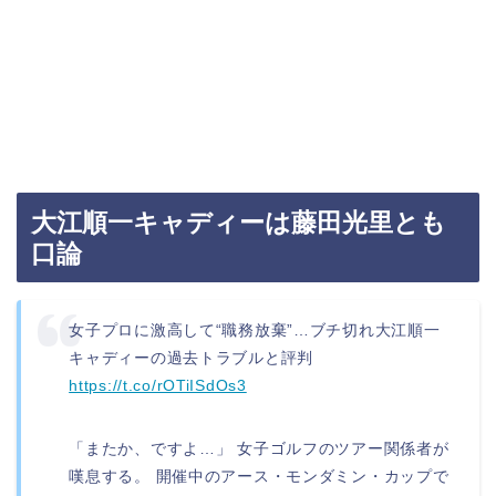
大江順一キャディーは藤田光里とも
口論
女子プロに激高して“職務放棄”…ブチ切れ大江順一
キャディーの過去トラブルと評判
https://t.co/rOTiISdOs3
「またか、ですよ…」 女子ゴルフのツアー関係者が
嘆息する。 開催中のアース・モンダミン・カップで