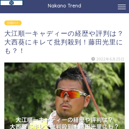
Nakano Trend
話題の人
大江順一キャディーの経歴や評判は？
大西葵にキレて批判殺到！藤田光里に
も？！
2022年6月25日