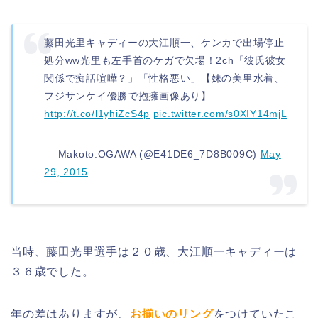
藤田光里キャディーの大江順一、ケンカで出場停止
処分ww光里も左手首のケガで欠場！2ch「彼氏彼女
関係で痴話喧嘩？」「性格悪い」【妹の美里水着、
フジサンケイ優勝で抱擁画像あり】…
http://t.co/l1yhiZcS4p
pic.twitter.com/s0XIY14mjL
— Makoto.OGAWA (@E41DE6_7D8B009C)
May
29, 2015
当時、藤田光里選手は２０歳、大江順一キャディーは
３６歳でした。
年の差はありますが、
お揃いのリング
をつけていたこ