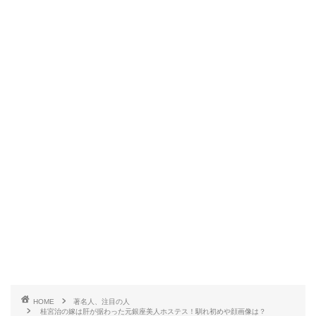
HOME
著名人、注目の人
桂宮治の嫁は肝が据わった元銀座美人ホステス！馴れ初めや顔画像は？