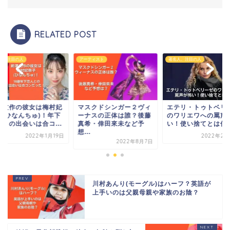
RELATED POST
人、注目の人
アーティスト
著名人、注目の人
澤友作の彼女は梅村妃
マスクドシンガー２ヴィ
エテリ・トゥトベリ
子(ひなんちゅ)！年下
ーナスの正体は誰？後藤
のワリエワへの罵声
人との出会いは合コ...
真希・倖田來未など予
い！使い捨てとは何
想...
2022年1月19日
2022年2月
2022年8月7日
川村あんり(モーグル)はハーフ？英語が
上手いのは父親母親や家族のお陰？